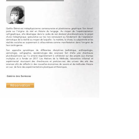
Gaëlle Étémé est métaphysicienne camerounaise et plasticienne graphique. Son travail
porte sur l’origine du réel en théorie du langage. Au moyen de l’expérimentation
calligraphique, elle développe dans le cadre de son doctorat pluridisciplinaire, le projet
d’une métaphysique spéculative sur les lois concourant au fondement de l’expression
sémiotique de la réalité au moyen de laquelle : la matière, la chose, la subjectivité et les
réalités sociales se surprennent à elles-mêmes comme manifestation dans l’énigme de
leur contingence.
Son approche syncrétique de différentes disciplines (esthétique, anthropologie,
sémiologie, calligraphie, épistémologie des sciences) fait d’elle une chercheure
pluridisciplinaire qui l’a amené régulièrement à collaborer sur des projets aux champs
multiples et à fonder en 2017 Les Ateliers de la Méthode, laboratoire informel et
expérimental réunissant des chercheur.es et praticien.nes des univers des arts des
sciences afin de réfléchir à des nouvelles économies de savoirs et de méthodes théorie
en vue de faire des expérimentations plastiques et théoriques.
Galérie des Semioias
Réservation
THE National Museum Of Africa
4351 Avenue de l'Esplanade
Montréal, QC H2W 1T2
Canada
tél :
+1 438 994 1825
Restons connectés