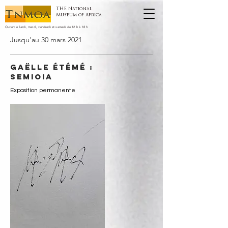
THE National
Museum of Africa
Ouvert le lundi, mardi, vendredi et samedi de
12 h à 18 h
Jusqu'au 30 mars 2021
Gaëlle Étémé :
SEmioia
Exposition permanente