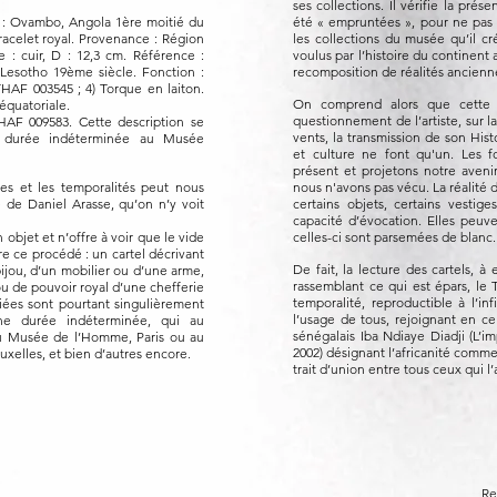
ses collections. Il vérifie la pré
 : Ovambo, Angola 1ère moitié du
été « empruntées », pour ne pas 
racelet royal. Provenance : Région
les collections du musée qu’il cr
e : cuir, D : 12,3 cm. Référence :
voulus par l’histoire du continent a
 Lesotho 19ème siècle. Fonction :
recomposition de réalités ancienn
ETHAF 003545 ; 4) Torque en laiton.
On comprend alors que cette in
quatoriale.
questionnement de l’artiste, sur 
THAF 009583. Cette description se
vents, la transmission de son His
 durée indéterminée au Musée
et culture ne font qu'un. Les f
présent et projetons notre aven
ies et les temporalités peut nous
nous n'avons pas vécu. La réalité 
e de Daniel Arasse, qu’on n’y voit
certains objets, certains vestig
capacité d’évocation. Elles peuve
 objet et n’offre à voir que le vide
celles-ci sont parsemées de blanc
re ce procédé : un cartel décrivant
De fait, la lecture des cartels, 
ijou, d’un mobilier ou d’une arme,
rassemblant ce qui est épars, le
u de pouvoir royal d’une chefferie
temporalité, reproductible à l’in
iées sont pourtant singulièrement
l’usage de tous, rejoignant en ce 
ne durée indéterminée, qui au
sénégalais Iba Ndiaye Diadji (L’im
u Musée de l’Homme, Paris ou au
2002) désignant l’africanité comme 
uxelles, et bien d’autres encore.
trait d’union entre tous ceux qui 
Re