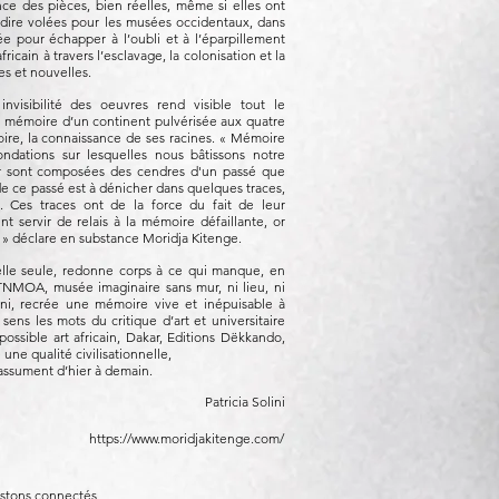
sence des pièces, bien réelles, même si elles ont
dire volées pour les musées occidentaux, dans
ée pour échapper à l’oubli et à l’éparpillement
fricain à travers l’esclavage, la colonisation et la
es et nouvelles.
visibilité des oeuvres rend visible tout le
la mémoire d’un continent pulvérisée aux quatre
toire, la connaissance de ses racines. « Mémoire
ondations sur lesquelles nous bâtissons notre
ir sont composées des cendres d'un passé que
de ce passé est à dénicher dans quelques traces,
es. Ces traces ont de la force du fait de leur
nt servir de relais à la mémoire défaillante, or
. » déclare en substance Moridja Kitenge.
à elle seule, redonne corps à ce qui manque, en
 TNMOA, musée imaginaire sans mur, ni lieu, ni
fini, recrée une mémoire vive et inépuisable à
sens les mots du critique d’art et universitaire
possible art africain, Dakar, Editions Dëkkando,
une qualité civilisationnelle,
l’assument d’hier à demain.
Patricia Solini
https://www.moridjakitenge.com/
stons connectés