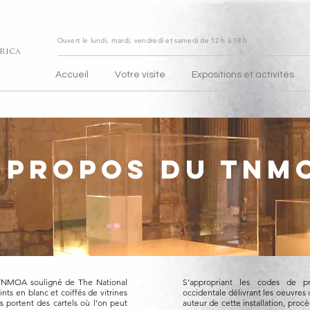
Ouvert le lundi, mardi, vendredi et samedi de
12 h à 18 h
rica
Accueil
Votre visite
Expositions et activités
 propos du TNM
e TNMOA souligné de The National
S’appropriant les codes de p
ts en blanc et coiffés de vitrines
occidentale délivrant les oeuvres d
ls portent des cartels où l’on peut
auteur de cette installation, pro