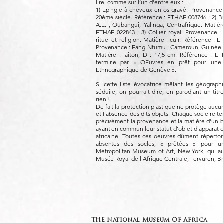
lire, comme sur l’un d’entre eux :
1) Epingle à cheveux en os gravé. Provenance
20ème siècle. Référence : ETHAF 008746 ; 2) B
A.E.F, Oubangui, Yalinga, Centrafrique. Matièr
ETHAF 022843 ; 3) Collier royal. Provenance :
rituel et religion. Matière : cuir. Référence : 
Provenance : Fang-Ntumu ; Cameroun, Guinée é
Matière : laiton, D : 17,5 cm. Référence : E
termine par « OEuvres en prêt pour une
Ethnographique de Genève ».
Si cette liste évocatrice mêlant les géograph
séduire, on pourrait dire, en parodiant un titr
rien !
De fait la protection plastique ne protège aucun
et l’absence des dits objets. Chaque socle réitè
précisément la provenance et la matière d’un b
ayant en commun leur statut d’objet d’apparat o
africaine. Toutes ces oeuvres dûment répertor
absentes des socles, « prêtées » pour u
Metropolitan Museum of Art, New York, qui a
Musée Royal de l’Afrique Centrale, Tervuren, Br
THE National Museum Of Africa