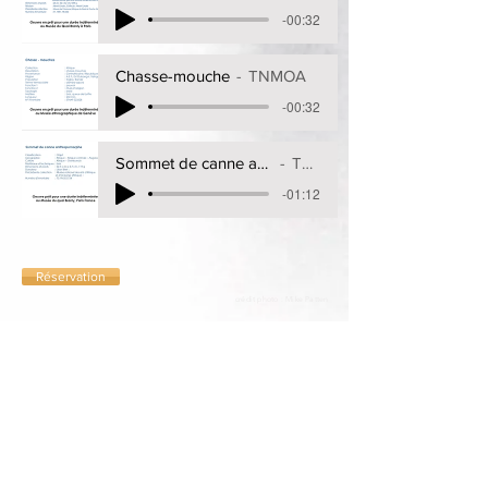
-00:32
Chasse-mouche
TNMOA
-00:32
Sommet de canne anthropomorphe
TNMOA
-01:12
Réservation
crédit photo : Mike Patten
THE National Museum Of Africa
4351 Avenue de l'Esplanade
Montréal, QC H2W 1T2
Canada
tél :
+1 438 994 1825
Restons connectés
Inscrivez-vous à notre bulletin d'information