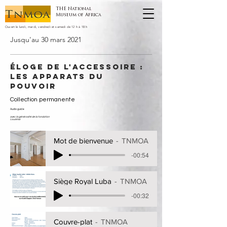
THE National
Museum of Africa
Ouvert le lundi, mardi, vendredi et samedi de
12 h à 18 h
Jusqu'au 30 mars 2021
Éloge de L'accessoire :
Les apparats du
pouvoir
Collection permanente
Audio guide
avec la générosité de la fondation
Louismar
Mot de bienvenue
TNMOA
-00:54
Siège Royal Luba
TNMOA
-00:32
Couvre-plat
TNMOA